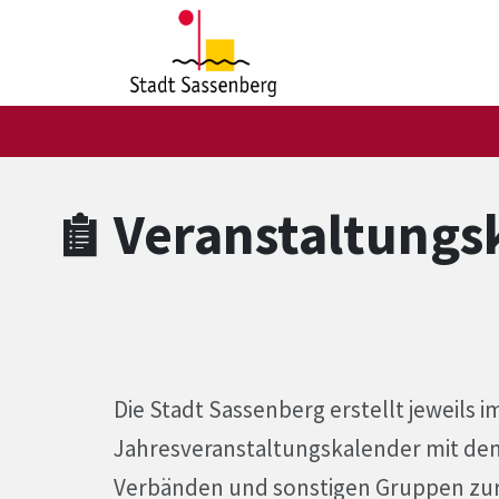
Zum Hauptinhalt springen
Zum Header
Zum Hauptinhalt
Zum Footer
Veranstaltungs
Die Stadt Sassenberg erstellt jeweils 
Jahresveranstaltungskalender mit den 
Verbänden und sonstigen Gruppen zur