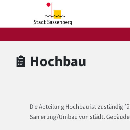
Zum Hauptinhalt springen
Zum Header
Zum Hauptinhalt
Zum Footer
Hochbau
Die Abteilung Hochbau ist zuständig fü
Sanierung/Umbau von städt. Gebäude