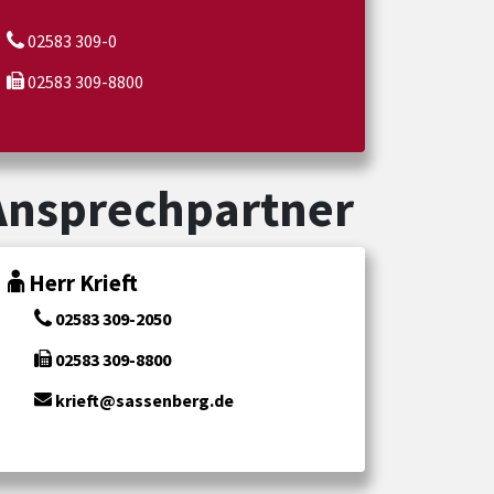
02583 309-0
02583 309-8800
Ansprechpartner
Herr Krieft
02583 309-2050
02583 309-8800
krieft@sassenberg.de