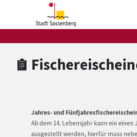
Zum Hauptinhalt springen
Zum Header
Zum Hauptinhalt
Zum Footer
Fischereischein
Jahres- und Fünfjahresfischereischei
Ab dem 14. Lebensjahr kann ein einen 
ausgestellt werden, hierfür muss neb