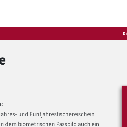
D
e
n:
Jahres- und Fünfjahresfischereischein
en dem biometrischen Passbild auch ein