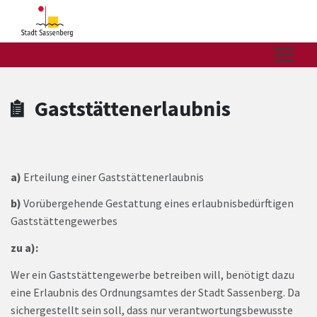
Zum Hauptinhalt springen
Zum Header
Zum Hauptinhalt
Zum Footer
Gaststättenerlaubnis
a)
Erteilung einer Gaststättenerlaubnis
b)
Vorübergehende Gestattung eines erlaubnisbedürftigen
Gaststättengewerbes
zu a):
Wer ein Gaststättengewerbe betreiben will, benötigt dazu
eine Erlaubnis des Ordnungsamtes der Stadt Sassenberg. Da
sichergestellt sein soll, dass nur verantwortungsbewusste