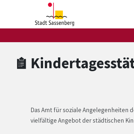
Zum Hauptinhalt springen
Zum Header
Zum Hauptinhalt
Zum Footer
Kindertagesstä
Das Amt für soziale Angelegenheiten 
vielfältige Angebot der städtischen Ki