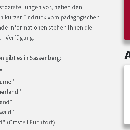
bstdarstellungen vor, neben den
in kurzer Eindruck vom pädagogischen
nde Informationen stehen Ihnen die
ur Verfügung.
n gibt es in Sassenberg:
"
blume"
uerland"
land"
lwald"
d" (Ortsteil Füchtorf)