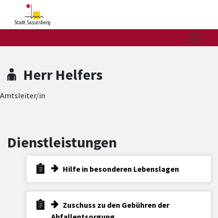
Zum Hauptinhalt springen
Zum Header
Zum Hauptinhalt
Zum Footer
Herr Helfers
Amtsleiter/in
Dienstleistungen
Hilfe in besonderen Lebenslagen
Zuschuss zu den Gebühren der
Abfallentsorgung