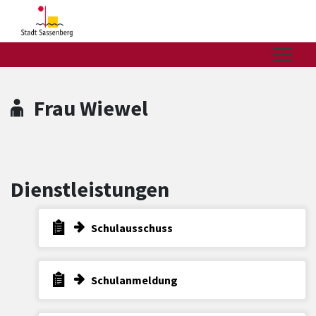
Zum Hauptinhalt springen
Zum Header
Zum Hauptinhalt
Zum Footer
Frau Wiewel
Dienstleistungen
Schulausschuss
Schulanmeldung